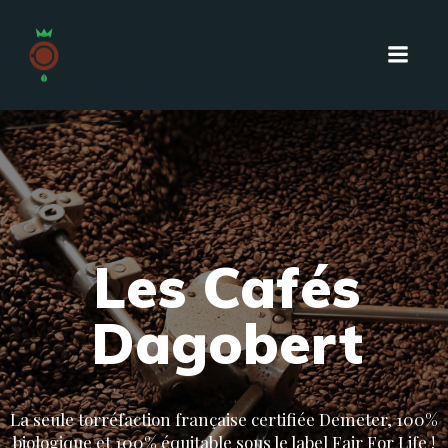
Skip
to
content
Les Cafés
Dagobert
La seule torréfaction française certifiée Demeter, 100%
biologique et 100% équitable sous le label Fair For Life !