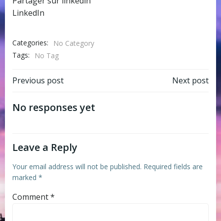
Partager sur linkedin
LinkedIn
Categories:
No Category
Tags:
No Tag
Post
Post
Previous post
Next post
navigation
navigation
No responses yet
Leave a Reply
Your email address will not be published.
Required fields are
marked
*
Comment
*