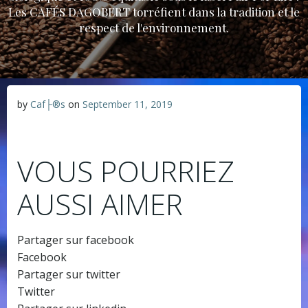
Les CAFÉS DAGOBERT torréfient dans la tradition et le
respect de l'environnement.
by
Caf├®s
on
September 11, 2019
VOUS POURRIEZ
AUSSI AIMER
Partager sur facebook
Facebook
Partager sur twitter
Twitter